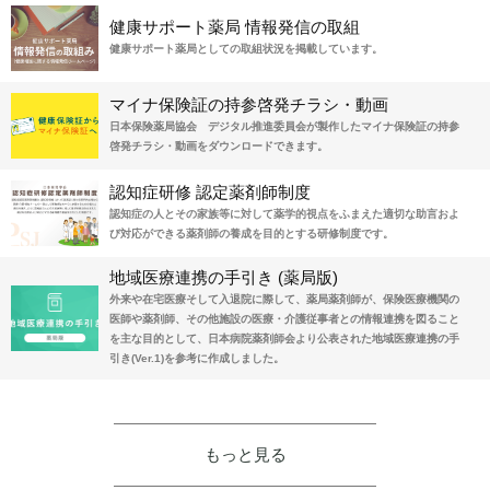
健康サポート薬局 情報発信の取組
健康サポート薬局としての取組状況を掲載しています。
マイナ保険証の持参啓発チラシ・動画
日本保険薬局協会 デジタル推進委員会が製作したマイナ保険証の持参
啓発チラシ・動画をダウンロードできます。
認知症研修 認定薬剤師制度
認知症の人とその家族等に対して薬学的視点をふまえた適切な助言およ
び対応ができる薬剤師の養成を目的とする研修制度です。
地域医療連携の手引き (薬局版)
外来や在宅医療そして入退院に際して、薬局薬剤師が、保険医療機関の
医師や薬剤師、その他施設の医療・介護従事者との情報連携を図ること
を主な目的として、日本病院薬剤師会より公表された地域医療連携の手
引き(Ver.1)を参考に作成しました。
もっと見る