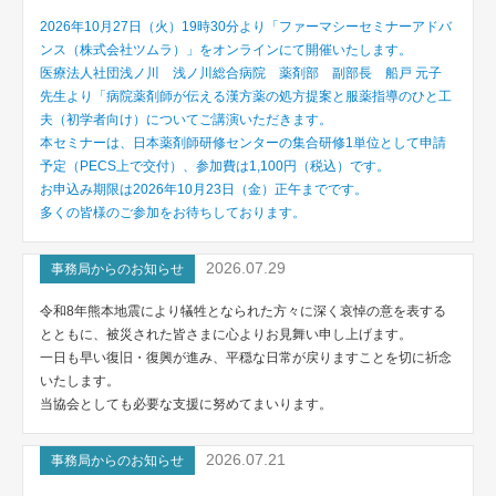
2026年10月27日（火）19時30分より「ファーマシーセミナーアドバ
ンス（株式会社ツムラ）」をオンラインにて開催いたします。
医療法人社団浅ノ川 浅ノ川総合病院 薬剤部 副部長 船戸 元子
先生より「病院薬剤師が伝える漢方薬の処方提案と服薬指導のひと工
夫（初学者向け）についてご講演いただきます。
本セミナーは、日本薬剤師研修センターの集合研修1単位として申請
予定（PECS上で交付）、参加費は1,100円（税込）です。
お申込み期限は2026年10月23日（金）正午までです。
多くの皆様のご参加をお待ちしております。
2026.07.29
事務局からのお知らせ
令和8年熊本地震により犠牲となられた方々に深く哀悼の意を表する
とともに、被災された皆さまに心よりお見舞い申し上げます。
一日も早い復旧・復興が進み、平穏な日常が戻りますことを切に祈念
いたします。
当協会としても必要な支援に努めてまいります。
2026.07.21
事務局からのお知らせ