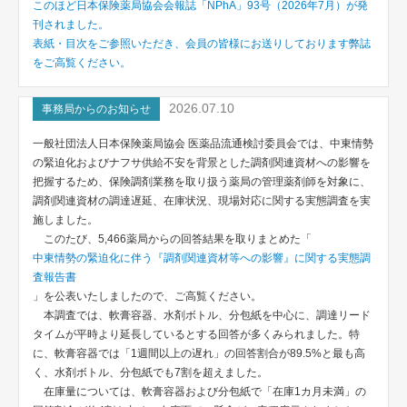
このほど日本保険薬局協会会報誌「NPhA」93号（2026年7月）が発
刊されました。
表紙・目次をご参照いただき、会員の皆様にお送りしております弊誌
をご高覧ください。
2026.07.10
事務局からのお知らせ
一般社団法人日本保険薬局協会 医薬品流通検討委員会では、中東情勢
の緊迫化およびナフサ供給不安を背景とした調剤関連資材への影響を
把握するため、保険調剤業務を取り扱う薬局の管理薬剤師を対象に、
調剤関連資材の調達遅延、在庫状況、現場対応に関する実態調査を実
施しました。
このたび、5,466薬局からの回答結果を取りまとめた「
中東情勢の緊迫化に伴う『調剤関連資材等への影響』に関する実態調
査報告書
」を公表いたしましたので、ご高覧ください。
本調査では、軟膏容器、水剤ボトル、分包紙を中心に、調達リード
タイムが平時より延長しているとする回答が多くみられました。特
に、軟膏容器では「1週間以上の遅れ」の回答割合が89.5%と最も高
く、水剤ボトル、分包紙でも7割を超えました。
在庫量については、軟膏容器および分包紙で「在庫1カ月未満」の