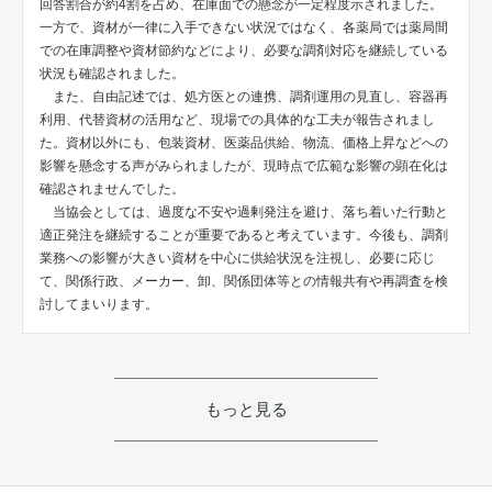
回答割合が約4割を占め、在庫面での懸念が一定程度示されました。
一方で、資材が一律に入手できない状況ではなく、各薬局では薬局間
での在庫調整や資材節約などにより、必要な調剤対応を継続している
状況も確認されました。
また、自由記述では、処方医との連携、調剤運用の見直し、容器再
利用、代替資材の活用など、現場での具体的な工夫が報告されまし
た。資材以外にも、包装資材、医薬品供給、物流、価格上昇などへの
影響を懸念する声がみられましたが、現時点で広範な影響の顕在化は
確認されませんでした。
当協会としては、過度な不安や過剰発注を避け、落ち着いた行動と
適正発注を継続することが重要であると考えています。今後も、調剤
業務への影響が大きい資材を中心に供給状況を注視し、必要に応じ
て、関係行政、メーカー、卸、関係団体等との情報共有や再調査を検
討してまいります。
もっと見る