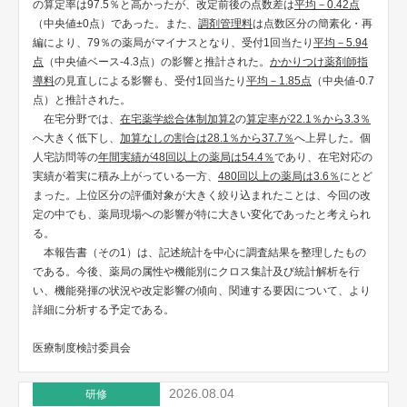
の算定率は97.5％と高かったが、改定前後の点数差は
平均－0.42点
（中央値±0点）であった。また、
調剤管理料
は点数区分の簡素化・再
編により、79％の薬局がマイナスとなり、受付1回当たり
平均－5.94
点
（中央値ベース-4.3点）の影響と推計された。
かかりつけ薬剤師指
導料
の見直しによる影響も、受付1回当たり
平均－1.85点
（中央値-0.7
点）と推計された。
在宅分野では、
在宅薬学総合体制加算2
の
算定率が22.1％から3.3％
へ大きく低下し、
加算なしの割合は28.1％から37.7％
へ上昇した。個
人宅訪問等の
年間実績が48回以上の薬局は54.4％
であり、在宅対応の
実績が着実に積み上がっている一方、
480回以上の薬局は3.6％
にとど
まった。上位区分の評価対象が大きく絞り込まれたことは、今回の改
定の中でも、薬局現場への影響が特に大きい変化であったと考えられ
る。
本報告書（その1）は、記述統計を中心に調査結果を整理したもの
である。今後、薬局の属性や機能別にクロス集計及び統計解析を行
い、機能発揮の状況や改定影響の傾向、関連する要因について、より
詳細に分析する予定である。
医療制度検討委員会
2026.08.04
研修