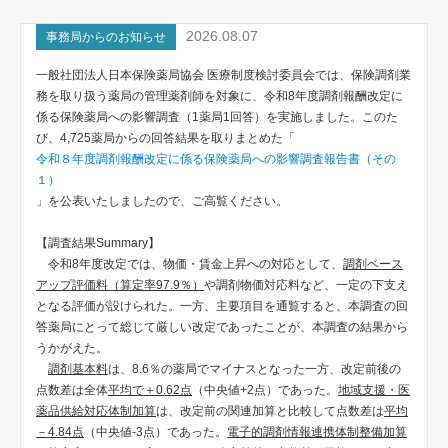
2026.08.07
事務局からのお知らせ
一般社団法人日本保険薬局協会 医療制度検討委員会では、保険調剤業
務を取り扱う薬局の管理薬剤師を対象に、令和8年度調剤報酬改定に
係る保険薬局への影響調査（1薬局1回答）を実施しました。このた
び、4,725薬局からの回答結果を取りまとめた「
令和８年度調剤報酬改定に係る保険薬局への影響調査報告書（その
１）
」を公表いたしましたので、ご高覧ください。
【調査結果Summary】
令和8年度改定では、物価・賃金上昇への対応として、
調剤ベース
アップ評価料（算定率97.9％）
や調剤物価対応料など、一定の下支え
となる評価が設けられた。一方、主要項目を通覧すると、本調査の回
答薬局にとって総じて厳しい改定であったことが、本調査の結果から
うかがえた。
調剤基本料
は、8.6％の薬局でマイナスとなった一方、改定前後の
点数差は全体
平均で＋0.62点
（中央値+2点）であった。
地域支援・医
薬品供給対応体制加算
は、改定前の関連加算と比較して点数差は
平均
－4.84点
（中央値-3点）であった。
電子的調剤情報連携体制整備加算