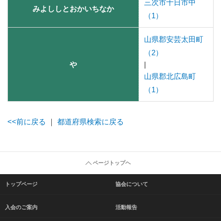
三次市十日市中
みよししとおかいちなか
（1）
山県郡安芸太田町
（2）
や
|
山県郡北広島町
（1）
<<前に戻る
｜
都道府県検索に戻る
ページトップヘ
トップページ
協会について
入会のご案内
活動報告