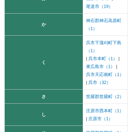
尾道市（19）
神石郡神石高原町
か
（1）
呉市下蒲刈町下島
（1）
|
呉市本町（1）
|
く
東広島市（1）
|
呉市天応南町（1）
|
呉市（32）
さ
世羅郡世羅町（2）
庄原市西本町（1）
し
|
庄原市（1）