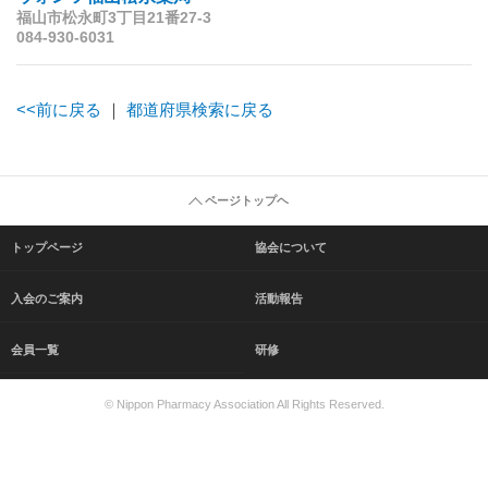
福山市松永町3丁目21番27-3
084-930-6031
<<前に戻る
｜
都道府県検索に戻る
ページトップヘ
トップページ
協会について
入会のご案内
活動報告
会員一覧
研修
© Nippon Pharmacy Association All Rights Reserved.