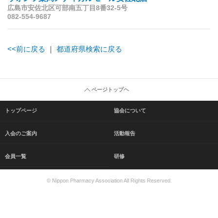
広島市安佐北区可部南五丁目8番32-5号
082-554-9687
<<前に戻る
｜
都道府県検索に戻る
ページトップヘ
トップページ
協会について
入会のご案内
活動報告
会員一覧
研修
© Nippon Pharmacy Association All Rights Reserved.