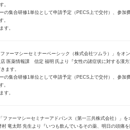
す。
の集合研修1単位として申請予定（PECS上で交付）、参加費は
です。
ます。
分より「ファーマシーセミナーベーシック（株式会社ツムラ）」を
店 医薬情報課 信定 福明 氏より『女性の諸症状に対する漢
だきます。
の集合研修1単位として申請予定（PECS上で交付）、参加費は
です。
ます。
0分より「ファーマシーセミナーアドバンス（第一三共株式会社）」
野村 竜太郎 先生より『いつも飲んでいるその薬、明日の頭痛を