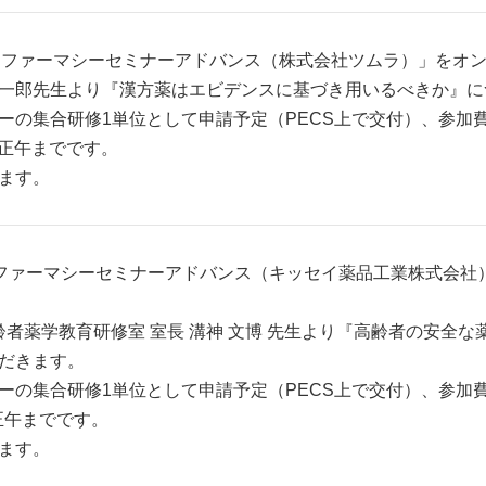
分より「ファーマシーセミナーアドバンス（株式会社ツムラ）」を
一郎先生より『漢方薬はエビデンスに基づき用いるべきか』に
の集合研修1単位として申請予定（PECS上で交付）、参加費は
）正午までです。
ます。
より「ファーマシーセミナーアドバンス（キッセイ薬品工業株式会
齢者薬学教育研修室 室長 溝神 文博 先生より『高齢者の安全
だきます。
の集合研修1単位として申請予定（PECS上で交付）、参加費は
正午までです。
ます。