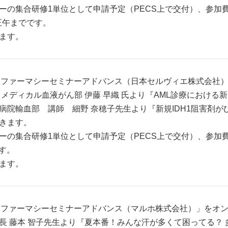
の集合研修1単位として申請予定（PECS上で交付）、参加費は
正午までです。
ます。
分より「ファーマシーセミナーアドバンス（日本セルヴィエ株式会
メディカル血液がん部 伊藤 早織 氏より『AML診療における新
院輸血部 講師 細野 奈穂子先生より『新規IDH1阻害剤が
きます。
の集合研修1単位として申請予定（PECS上で交付）、参加費は
です。
ます。
分より「ファーマシーセミナーアドバンス（マルホ株式会社）」を
長 藤本 智子先生より『夏本番！みんな汗が多くて困ってる？