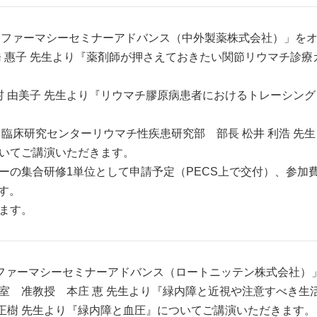
分より「ファーマシーセミナーアドバンス（中外製薬株式会社）」
橋 惠子 先生より『薬剤師が押さえておきたい関節リウマチ診療
嶋村 由美子 先生より『リウマチ膠原病患者におけるトレーシン
臨床研究センターリウマチ性疾患研究部 部長 松井 利浩 先
いてご講演いただきます。
の集合研修1単位として申請予定（PECS上で交付）、参加費は
です。
ます。
より「ファーマシーセミナーアドバンス（ロートニッテン株式会社
室 准教授 本庄 恵 先生より『緑内障と近視や注意すべき生
 正樹 先生より『緑内障と血圧』についてご講演いただきます。