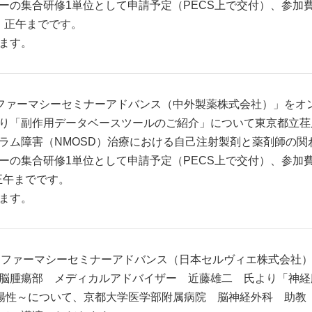
の集合研修1単位として申請予定（PECS上で交付）、参加費は
金）正午までです。
ます。
より「ファーマシーセミナーアドバンス（中外製薬株式会社）」を
り「副作用データベースツールのご紹介」について東京都立荏
ラム障害（NMOSD）治療における自己注射製剤と薬剤師の関
の集合研修1単位として申請予定（PECS上で交付）、参加費は
正午までです。
ます。
分より「ファーマシーセミナーアドバンス（日本セルヴィエ株式会
脳腫瘍部 メディカルアドバイザー 近藤雄二 氏より「神経
変異陽性～について、京都大学医学部附属病院 脳神経外科 助