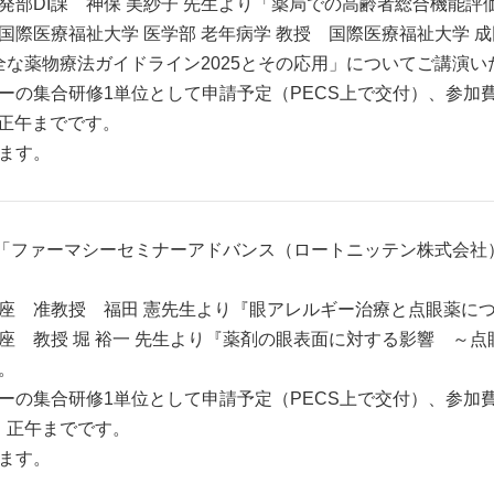
部DI課 神保 美紗子 先生より「薬局での高齢者総合機能評
際医療福祉大学 医学部 老年病学 教授 国際医療福祉大学 
全な薬物療法ガイドライン2025とその応用」についてご講演
の集合研修1単位として申請予定（PECS上で交付）、参加費は
）正午までです。
ます。
0分より「ファーマシーセミナーアドバンス（ロートニッテン株式
座 准教授 福田 憲先生より『眼アレルギー治療と点眼薬に
座 教授 堀 裕一 先生より『薬剤の眼表面に対する影響 ～
。
の集合研修1単位として申請予定（PECS上で交付）、参加費は
金）正午までです。
ます。